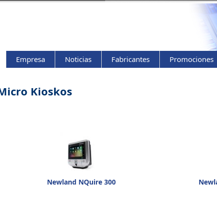
Empresa
Noticias
Fabricantes
Promociones
Micro Kioskos
Newland NQuire 300
Newla