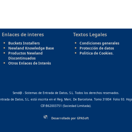
Enlaces de interes
Textos Legales
Buckets Installers
Condiciones generales
Newland Knowledge Base
Protección de datos
Productos Newland
Politica de Cookies.
Discontinuados
Otros Enlaces de Interés
Send@ - Sistemas de Entrada de Datos, S.L. Todos los derechos reservados.
ntrada de Datos, S.L. está inscrita en el Reg. Merc. De Barcelona. Tomo 31804 Folio 93. Ho
CIF:B62003751 (Sociedad Limitada).
Desarrollado por GPASoft