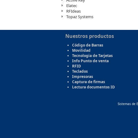
Active Key
Elatec
RFIdeas
Topaz Systems
Nuestros productos
Código de Barras
Movilidad
Tecnologia de Tarjetas
Info Punto de venta
RFID
Teclados
Impresoras
Captura de firmas
Lectura documentos ID
Sistemas de E