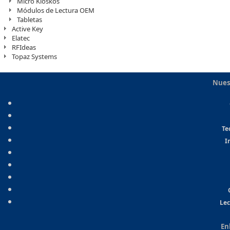
Micro Kioskos
Módulos de Lectura OEM
Tabletas
Active Key
Elatec
RFIdeas
Topaz Systems
Nues
Te
I
Lec
En