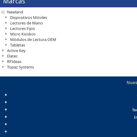
Marcas
Newland
Dispositivos Móviles
Lectores de Mano
Lectores Fijos
Micro Kioskos
Módulos de Lectura OEM
Tabletas
Active Key
Elatec
RFIdeas
Topaz Systems
Nues
Te
I