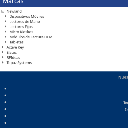
Marcas
Newland
Dispositivos Móviles
Lectores de Mano
Lectores Fijos
Micro Kioskos
Módulos de Lectura OEM
Tabletas
Active Key
Elatec
RFIdeas
Topaz Systems
Nues
Te
I