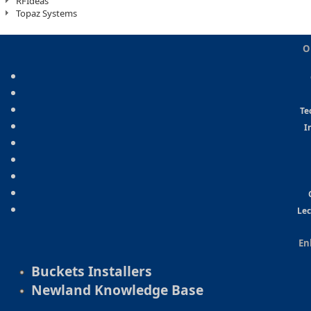
RFIdeas
Topaz Systems
O
Te
I
Lec
En
Buckets Installers
Newland Knowledge Base