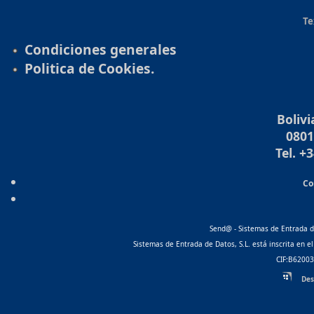
Te
Condiciones generales
Politica de Cookies.
Bolivi
0801
Tel. +
Co
Send@ - Sistemas de Entrada de
Sistemas de Entrada de Datos, S.L. está inscrita en 
CIF:B62003
Des