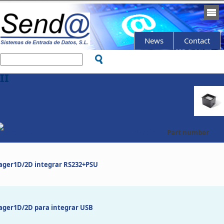
News
News
Contact
Contact
II
Precio
Part number
ager1D/2D integrar RS232+PSU
ager1D/2D para integrar USB